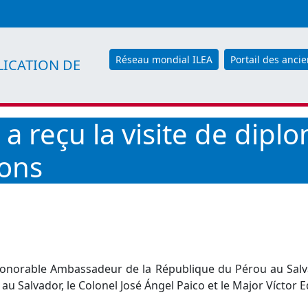
Réseau mondial ILEA
Portail des ancie
LICATION DE
 a reçu la visite de dip
ions
l'Honorable Ambassadeur de la République du Pérou au Sal
au Salvador, le Colonel José Ángel Paico et le Major Víctor