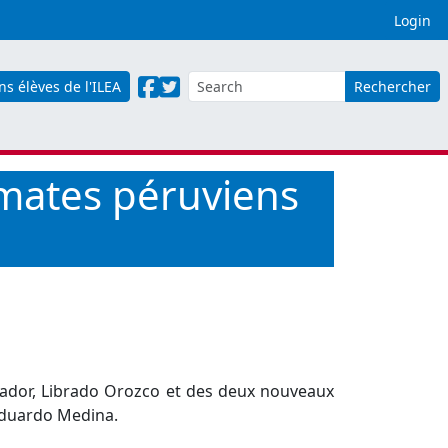
Login
ns élèves de l'ILEA
Rechercher
lomates péruviens
vador, Librado Orozco et des deux nouveaux
 Eduardo Medina.